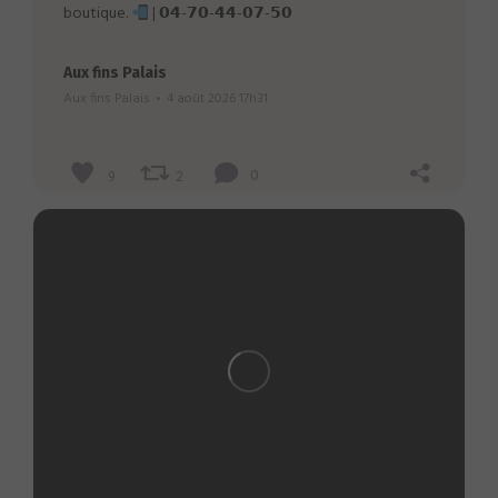
boutique.
| 𝟬𝟰-𝟳𝟬-𝟰𝟰-𝟬𝟳-𝟱𝟬
Aux fins Palais
Aux fins Palais
4 août 2026 17h31
9
2
0