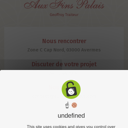
Nous rencontrer
Zone C Cap Nord, 03000 Avermes
Discuter de votre projet
04 70 44 33 47
Nous écrire
contact@aux-finspalais.com
☝
undefined
This site uses cookies and gives you control over