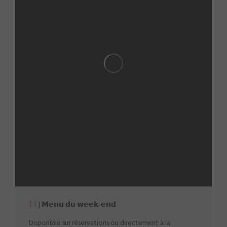
| 𝗠𝗲𝗻𝘂 𝗱𝘂 𝘄𝗲𝗲𝗸-𝗲𝗻𝗱
Disponible sur réservations ou directement à la