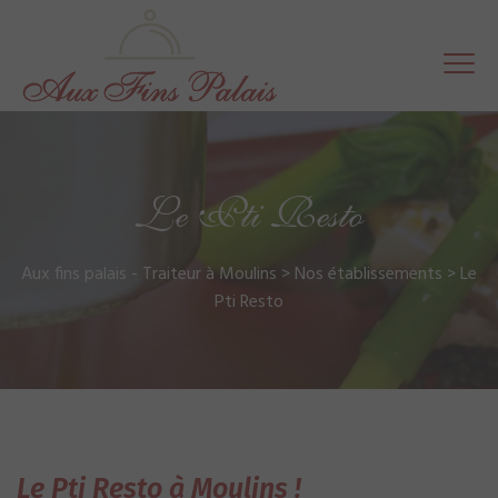
Le Pti Resto
Aux fins palais - Traiteur à Moulins
>
Nos établissements
>
Le
Pti Resto
Le Pti Resto à Moulins !