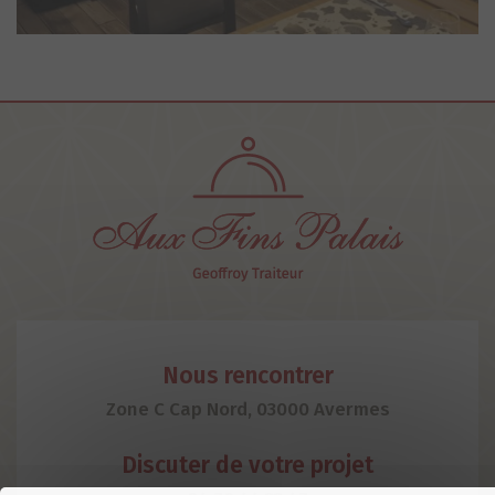
Nous rencontrer
Zone C Cap Nord, 03000 Avermes
Discuter de votre projet